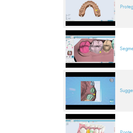
Proteg
Segmen
Sugger
Ponte 